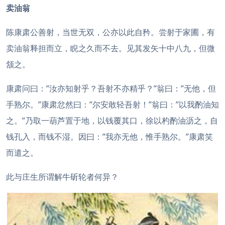
卖油翁
陈康肃公善射，当世无双，公亦以此自矜。尝射于家圃，有
卖油翁释担而立，睨之久而不去。见其发矢十中八九，但微
颔之。
康肃问曰：”汝亦知射乎？吾射不亦精乎？”翁曰：”无他，但
手熟尔。”康肃忿然曰：”尔安敢轻吾射！”翁曰：”以我酌油知
之。”乃取一葫芦置于地，以钱覆其口，徐以杓酌油沥之，自
钱孔入，而钱不湿。因曰：”我亦无他，惟手熟尔。”康肃笑
而遣之。
此与庄生所谓解牛斫轮者何异？