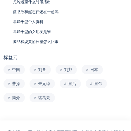
龙岭迷窟什么时候播出
虞书欣和赵志伟还在一起吗
易烊千玺个人资料
易烊千玺的女朋友是谁
陶喆和淡黄的长裙怎么回事
标签云
中国
刘备
刘邦
日本
曹操
朱元璋
皇后
皇帝
简介
诸葛亮