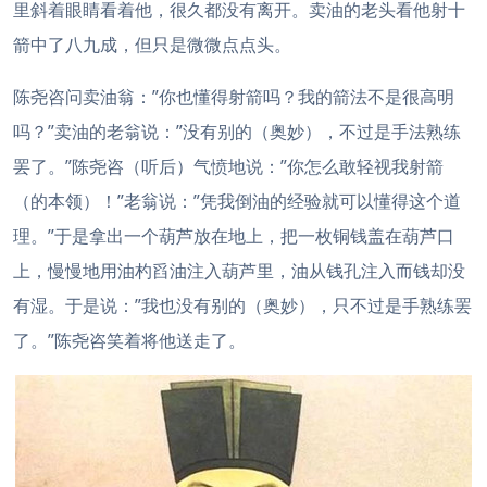
里斜着眼睛看着他，很久都没有离开。卖油的老头看他射十
箭中了八九成，但只是微微点点头。
陈尧咨问卖油翁：”你也懂得射箭吗？我的箭法不是很高明
吗？”卖油的老翁说：”没有别的（奥妙），不过是手法熟练
罢了。”陈尧咨（听后）气愤地说：”你怎么敢轻视我射箭
（的本领）！”老翁说：”凭我倒油的经验就可以懂得这个道
理。”于是拿出一个葫芦放在地上，把一枚铜钱盖在葫芦口
上，慢慢地用油杓舀油注入葫芦里，油从钱孔注入而钱却没
有湿。于是说：”我也没有别的（奥妙），只不过是手熟练罢
了。”陈尧咨笑着将他送走了。