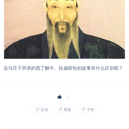
这与庄子所讲的庖丁解牛、轮扁斫轮的故事有什么区别呢？
卖油
康肃
手熟