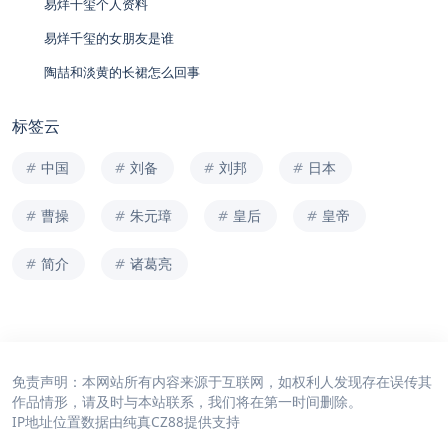
易烊千玺个人资料
易烊千玺的女朋友是谁
陶喆和淡黄的长裙怎么回事
标签云
中国
刘备
刘邦
日本
曹操
朱元璋
皇后
皇帝
简介
诸葛亮
免责声明：本网站所有内容来源于互联网，如权利人发现存在误传其
作品情形，请及时与本站联系，我们将在第一时间删除。
IP地址位置数据由
纯真CZ88
提供支持