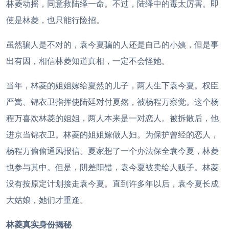
林菱动摇，同意救陆绎一命。不过，陆绎中的毒太厉害。即
使是林菱，也只能行险招。
虽然骗人是不对的，袁今夏骗的人还是自己的小姨，但是事
出有因，相信林菱知道真相，一定不会怪她。
当年，林菱的姐姐嫁给夏然的儿子，两人生下袁今夏。权臣
严嵩、锦衣卫指挥使陆廷对付夏然，被杨程万察觉。这个杨
程万喜欢林菱的姐姐，两人本来是一对恋人。被拆散后，他
进京当锦衣卫。林菱的姐姐嫁做人妇。为保护曾经的恋人，
杨程万偷偷通风报信。夏家想了一个办法保全袁今夏，林菱
也参与其中。但是，阴差阳错，袁今夏被卖给人贩子。林菱
没有按原定计划接走袁今夏。直到许多年以后，袁今夏长成
大姑娘，她们才重逢。
林菱真实身份揭秘