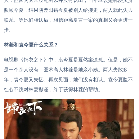
人，但因为太久没见所以并没有认出，当年应该是林菱负责
照顾今夏，结果阴差阳错今夏被别人给接走，两人就此失去
联系。等她们相认后，相信距离夏言一案的真相又会更进一
步。
林菱和袁今夏什么关系？
电视剧《锦衣之下》中，袁今夏是夏然案遗孤。但是，她不
是一个亲人没有，医术高人林菱是她亲小姨。两人失散多
年，袁今夏又失忆。再次见面，她们没有相认。袁今夏脸不
红心不跳对林菱撒谎，终于获得林菱的帮助。