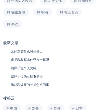
中国名人传记
历史文化
娱乐时尚
探索发现
明清
社会百态
秦汉
最新文章
龙岭迷窟什么时候播出
虞书欣和赵志伟还在一起吗
易烊千玺个人资料
易烊千玺的女朋友是谁
陶喆和淡黄的长裙怎么回事
标签云
中国
刘备
刘邦
日本