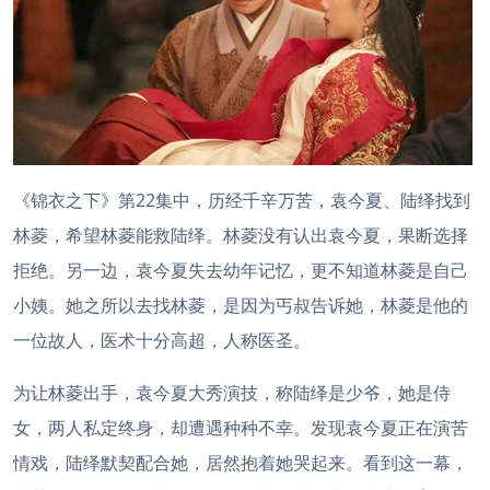
《锦衣之下》第22集中，历经千辛万苦，袁今夏、陆绎找到
林菱，希望林菱能救陆绎。林菱没有认出袁今夏，果断选择
拒绝。另一边，袁今夏失去幼年记忆，更不知道林菱是自己
小姨。她之所以去找林菱，是因为丐叔告诉她，林菱是他的
一位故人，医术十分高超，人称医圣。
为让林菱出手，袁今夏大秀演技，称陆绎是少爷，她是侍
女，两人私定终身，却遭遇种种不幸。发现袁今夏正在演苦
情戏，陆绎默契配合她，居然抱着她哭起来。看到这一幕，