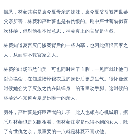
据悉，林菱其实是袁今夏母亲的妹妹，袁今夏爷爷被严世蕃
父亲所害，林菱和严世蕃也是有仇恨的。剧中严世蕃貌似喜
欢林菱，但对他根本没意思，林菱真正的官配是丐叔。
林菱知道夏言灭门惨案背后的一些内幕，也因此痛恨官家之
人，从而誓不救官家之人。
林菱的出场虽然仙美，可也同时带了血腥，一见面就让他们
以命换命，在知道陆绎锦衣卫的身份后更是生气。很怀疑这
时候她会为了灭族之仇在陆绎身上的毒里动手脚。这时候的
林菱还不知道今夏是她唯一的亲人。
另外，严世蕃是奸臣严嵩的儿子，此人也颇有心机城府，据
悉对林菱也是另眼相看，但林菱注定是他得不到的女人，除
了有世仇之余，最重要的一点就是林菱不喜欢他。