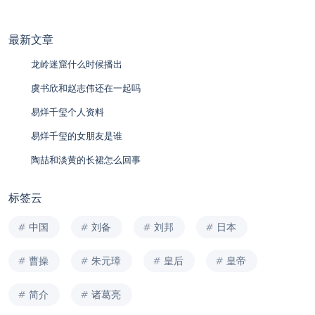
最新文章
龙岭迷窟什么时候播出
虞书欣和赵志伟还在一起吗
易烊千玺个人资料
易烊千玺的女朋友是谁
陶喆和淡黄的长裙怎么回事
标签云
中国
刘备
刘邦
日本
曹操
朱元璋
皇后
皇帝
简介
诸葛亮