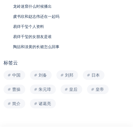
龙岭迷窟什么时候播出
虞书欣和赵志伟还在一起吗
易烊千玺个人资料
易烊千玺的女朋友是谁
陶喆和淡黄的长裙怎么回事
标签云
中国
刘备
刘邦
日本
曹操
朱元璋
皇后
皇帝
简介
诸葛亮