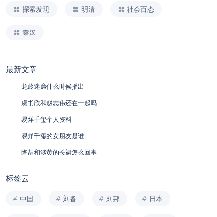
探索发现
明清
社会百态
秦汉
最新文章
龙岭迷窟什么时候播出
虞书欣和赵志伟还在一起吗
易烊千玺个人资料
易烊千玺的女朋友是谁
陶喆和淡黄的长裙怎么回事
标签云
中国
刘备
刘邦
日本