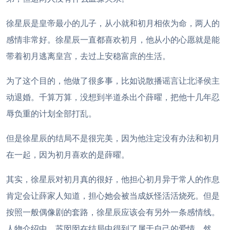
徐星辰是皇帝最小的儿子，从小就和初月相依为命，两人的
感情非常好。徐星辰一直都喜欢初月，他从小的心愿就是能
带着初月逃离皇宫，去过上安稳富庶的生活。
为了这个目的，他做了很多事，比如说散播谣言让北泽侯主
动退婚。千算万算，没想到半道杀出个薛曜，把他十几年忍
辱负重的计划全部打乱。
但是徐星辰的结局不是很完美，因为他注定没有办法和初月
在一起，因为初月喜欢的是薛曜。
其实，徐星辰对初月真的很好，他担心初月异于常人的作息
肯定会让薛家人知道，担心她会被当成妖怪活活烧死。但是
按照一般偶像剧的套路，徐星辰应该会有另外一条感情线。
人物介绍中，苏囡囡在结局中得到了属于自己的爱情，然