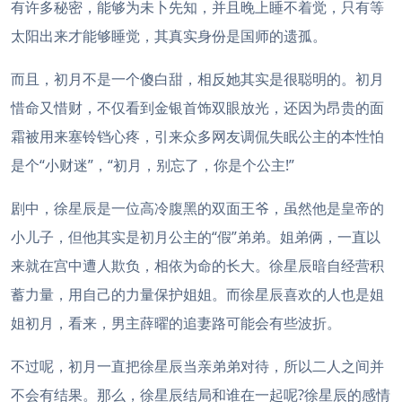
有许多秘密，能够为未卜先知，并且晚上睡不着觉，只有等
太阳出来才能够睡觉，其真实身份是国师的遗孤。
而且，初月不是一个傻白甜，相反她其实是很聪明的。初月
惜命又惜财，不仅看到金银首饰双眼放光，还因为昂贵的面
霜被用来塞铃铛心疼，引来众多网友调侃失眠公主的本性怕
是个“小财迷”，“初月，别忘了，你是个公主!”
剧中，徐星辰是一位高冷腹黑的双面王爷，虽然他是皇帝的
小儿子，但他其实是初月公主的“假”弟弟。姐弟俩，一直以
来就在宫中遭人欺负，相依为命的长大。徐星辰暗自经营积
蓄力量，用自己的力量保护姐姐。而徐星辰喜欢的人也是姐
姐初月，看来，男主薛曜的追妻路可能会有些波折。
不过呢，初月一直把徐星辰当亲弟弟对待，所以二人之间并
不会有结果。那么，徐星辰结局和谁在一起呢?徐星辰的感情