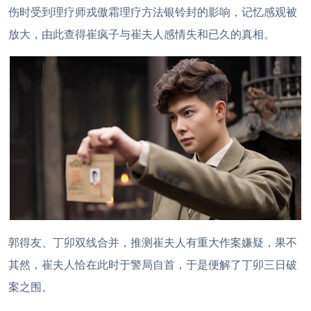
伤时受到理疗师戎傲霜理疗方法银铃封的影响，记忆感观被
放大，由此查得崔疯子与崔夫人感情失和已久的真相。
郭得友、丁卯双线合并，推测崔夫人有重大作案嫌疑，果不
其然，崔夫人恰在此时于警局自首，于是便解了丁卯三日破
案之围。