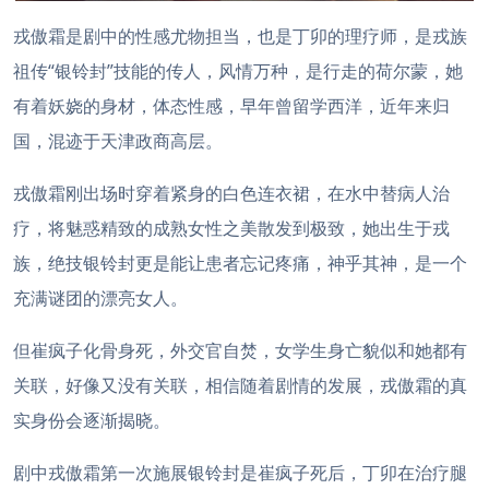
戎傲霜是剧中的性感尤物担当，也是丁卯的理疗师，是戎族
祖传“银铃封”技能的传人，风情万种，是行走的荷尔蒙，她
有着妖娆的身材，体态性感，早年曾留学西洋，近年来归
国，混迹于天津政商高层。
戎傲霜刚出场时穿着紧身的白色连衣裙，在水中替病人治
疗，将魅惑精致的成熟女性之美散发到极致，她出生于戎
族，绝技银铃封更是能让患者忘记疼痛，神乎其神，是一个
充满谜团的漂亮女人。
但崔疯子化骨身死，外交官自焚，女学生身亡貌似和她都有
关联，好像又没有关联，相信随着剧情的发展，戎傲霜的真
实身份会逐渐揭晓。
剧中戎傲霜第一次施展银铃封是崔疯子死后，丁卯在治疗腿