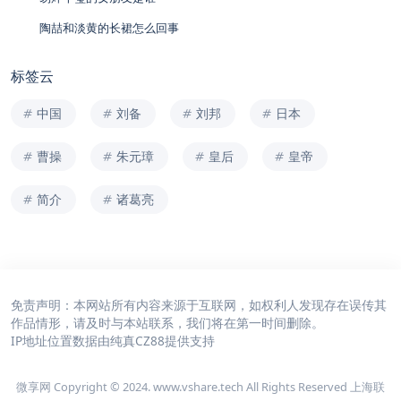
陶喆和淡黄的长裙怎么回事
标签云
中国
刘备
刘邦
日本
曹操
朱元璋
皇后
皇帝
简介
诸葛亮
免责声明：本网站所有内容来源于互联网，如权利人发现存在误传其
作品情形，请及时与本站联系，我们将在第一时间删除。
IP地址位置数据由
纯真CZ88
提供支持
微享网 Copyright © 2024. www.vshare.tech All Rights Reserved 上海联