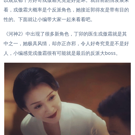
以观众都十分好奇戎傲霜究竟是好是坏。就目前剧情发展来
看，戎傲霜大概率是个反派角色，她接近郭得友是带有目的
性的。下面就让小编带大家一起来看看吧。
《河神2》中出现了很多新角色，丁卯的医生戎傲霜就是其
中之一，她极具风情，却亦正亦邪，令人好奇究竟是不是好
人，小编感觉戎傲霜很有可能就是最后的反派大boss。