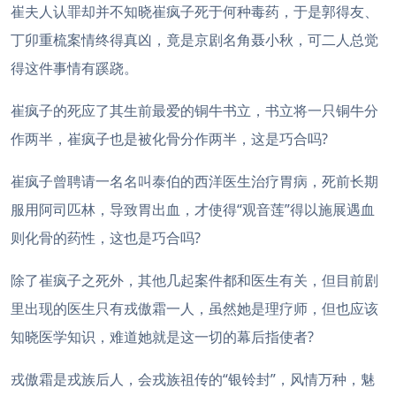
崔夫人认罪却并不知晓崔疯子死于何种毒药，于是郭得友、
丁卯重梳案情终得真凶，竟是京剧名角聂小秋，可二人总觉
得这件事情有蹊跷。
崔疯子的死应了其生前最爱的铜牛书立，书立将一只铜牛分
作两半，崔疯子也是被化骨分作两半，这是巧合吗?
崔疯子曾聘请一名名叫泰伯的西洋医生治疗胃病，死前长期
服用阿司匹林，导致胃出血，才使得“观音莲”得以施展遇血
则化骨的药性，这也是巧合吗?
除了崔疯子之死外，其他几起案件都和医生有关，但目前剧
里出现的医生只有戎傲霜一人，虽然她是理疗师，但也应该
知晓医学知识，难道她就是这一切的幕后指使者?
戎傲霜是戎族后人，会戎族祖传的“银铃封”，风情万种，魅