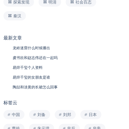
探索发现
明清
社会百态
秦汉
最新文章
龙岭迷窟什么时候播出
虞书欣和赵志伟还在一起吗
易烊千玺个人资料
易烊千玺的女朋友是谁
陶喆和淡黄的长裙怎么回事
标签云
中国
刘备
刘邦
日本
曹操
朱元璋
皇后
皇帝