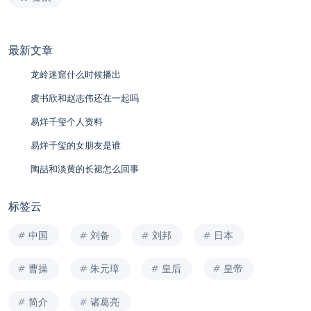
最新文章
龙岭迷窟什么时候播出
虞书欣和赵志伟还在一起吗
易烊千玺个人资料
易烊千玺的女朋友是谁
陶喆和淡黄的长裙怎么回事
标签云
中国
刘备
刘邦
日本
曹操
朱元璋
皇后
皇帝
简介
诸葛亮