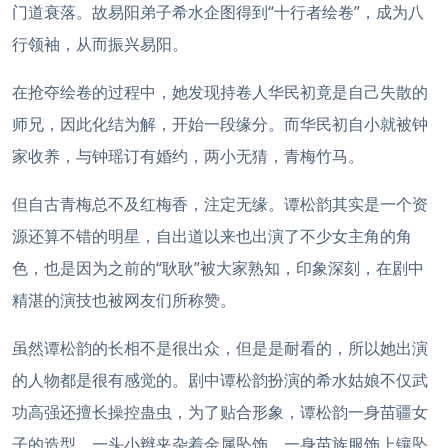
门道衰落。故易阳弟子希水企图得到“十行者绘卷”，成为八
行领袖，从而振兴易阳。
在抢夺绘卷的过程中，她发现持卷人华民初竟是自己失散的
师兄，因此化结为解，开始一段缘分。而华民初自小就被钟
家收养，与钟瑶订有婚约，两小无猜，青梅竹马。
但自古青梅总不及红梅香，注定无缘。谭松韵其实是一个资
源还算不错的明星，自出道以来也出演了不少女主角的角
色，也是因为之前的“耿耿”被大家熟知，印象深刻，在剧中
精湛的演技也被网友们所称赞。
虽然谭松韵的长相不是很出众，但是是耐看的，所以她出演
的人物都是很有感觉的。剧中谭松韵扮演的希水姑娘不仅武
功高强还擅长操控蛊虫，为了贴合形象，谭松韵一身苗疆女
子的造型，一头小辫夹杂着金属坠饰，一身苗族服饰上镶坠