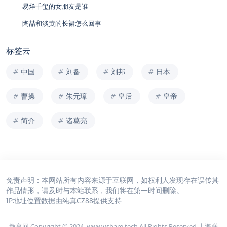
易烊千玺的女朋友是谁
陶喆和淡黄的长裙怎么回事
标签云
中国
刘备
刘邦
日本
曹操
朱元璋
皇后
皇帝
简介
诸葛亮
免责声明：本网站所有内容来源于互联网，如权利人发现存在误传其
作品情形，请及时与本站联系，我们将在第一时间删除。
IP地址位置数据由
纯真CZ88
提供支持
微享网 Copyright © 2024. www.vshare.tech All Rights Reserved 上海联