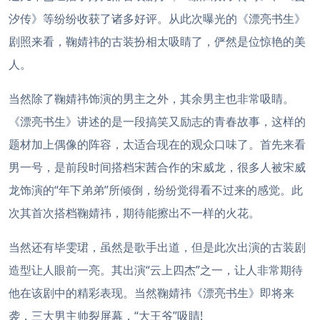
汐传》等纷纷收获了诸多好评。从此次曝光的《漂亮书生》
剧照来看，鞠婧祎的古装扮相太吸睛了，俨然是位惊艳的美
人。
当然除了鞠婧祎饰演的男主之外，其余男主也非常吸睛。
《漂亮书生》讲述的是一段搞笑又励志的青春故事，这样的
题材加上偶像的阵容，太适合现在的观众口味了。首先来看
男一号，是前段时间搭档宋茜合作的宋威龙，很多人被宋威
龙饰演的“年下弟弟”所倾倒，纷纷觉得看不过来的感觉。此
次其首次搭档鞠婧祎，期待能擦出不一样的火花。
当然还有毕雯珺，虽然是歌手出道，但是此次出演的古装剧
造型让人眼前一亮。其出演“云上四杰”之一，让人非常期待
他在该剧中的精彩表现。当然鞠婧祎《漂亮书生》即将来
袭，三大男主帅裂屏幕，“大王爷”吸睛!