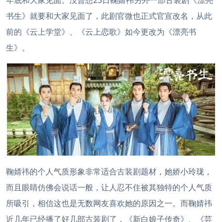
年底和大家见面。没曾想23日鞠婧祎另外一部古装剧《漂亮
书生》就要和大家见面了，此剧官微也正式官宣改名，从此
前的《云上学堂》、《云上恋歌》如今更改为《漂亮书
生》。
鞠婧祎的个人气质形象非常适合古装剧题材，她娇小玲珑，
而且眼睛仿佛会说话一般，让人忍不住被其独特的个人气质
所吸引，相信这也是无数网友喜欢她的原因之一。而鞠婧祎
近几年已经播了好几部古装剧了，《新白娘子传奇》、《芸