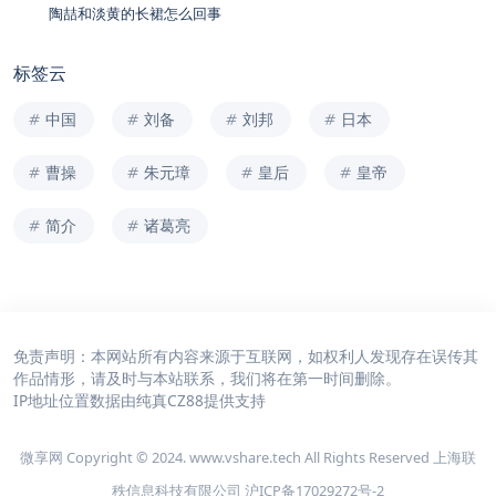
陶喆和淡黄的长裙怎么回事
标签云
中国
刘备
刘邦
日本
曹操
朱元璋
皇后
皇帝
简介
诸葛亮
免责声明：本网站所有内容来源于互联网，如权利人发现存在误传其
作品情形，请及时与本站联系，我们将在第一时间删除。
IP地址位置数据由
纯真CZ88
提供支持
微享网 Copyright © 2024. www.vshare.tech All Rights Reserved 上海联
秩信息科技有限公司
沪ICP备17029272号-2