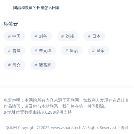
陶喆和淡黄的长裙怎么回事
标签云
中国
刘备
刘邦
日本
曹操
朱元璋
皇后
皇帝
简介
诸葛亮
免责声明：本网站所有内容来源于互联网，如权利人发现存在误传其
作品情形，请及时与本站联系，我们将在第一时间删除。
IP地址位置数据由
纯真CZ88
提供支持
微享网 Copyright © 2024. www.vshare.tech All Rights Reserved 上海联