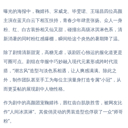
曝光的海报中，鞠婧祎、宋威龙、毕雯珺、王瑞昌四位高颜
主演在蓝天白云下相互扶持，青春少年肆意张扬。众人一身
粉、红、白古装扮相又仙又甜，碰撞出高级冰淇淋色系，清
新消暑的同时粉红感爆棚，瞬间给这个炎热的暑期降了温。
除了剧情清新甜宠，高糖无虐，该剧匠心独运的服化道更是
可圈可点。剧组在华服中巧妙融入现代元素形成跨时代混
搭，“潮古风”造型与淡色系相遇，让人爽感满满。除此之
外，制作团队甚至手工为每位主演量身打造专属“小冠”，从
而更妥帖的展现剧中人物性格。
作为剧中的高颜团宠鞠婧祎，唇红齿白肌肤胜雪，被网友比
作“人间冰淇淋”。其俊俏灵动的男装造型也俘获了一众“师哥
粉”。