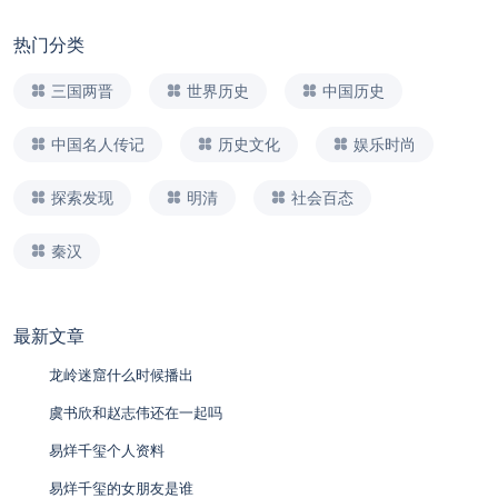
热门分类
三国两晋
世界历史
中国历史
中国名人传记
历史文化
娱乐时尚
探索发现
明清
社会百态
秦汉
最新文章
龙岭迷窟什么时候播出
虞书欣和赵志伟还在一起吗
易烊千玺个人资料
易烊千玺的女朋友是谁