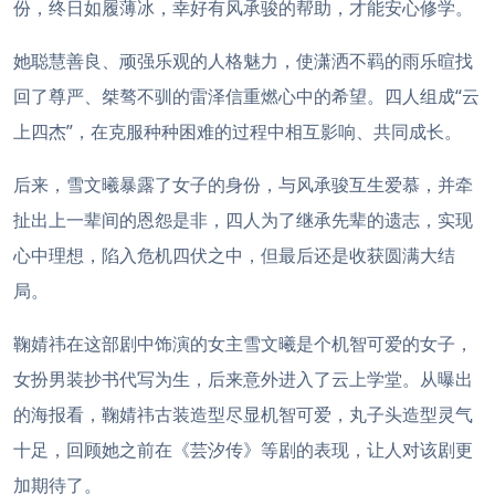
份，终日如履薄冰，幸好有风承骏的帮助，才能安心修学。
她聪慧善良、顽强乐观的人格魅力，使潇洒不羁的雨乐暄找
回了尊严、桀骜不驯的雷泽信重燃心中的希望。四人组成“云
上四杰”，在克服种种困难的过程中相互影响、共同成长。
后来，雪文曦暴露了女子的身份，与风承骏互生爱慕，并牵
扯出上一辈间的恩怨是非，四人为了继承先辈的遗志，实现
心中理想，陷入危机四伏之中，但最后还是收获圆满大结
局。
鞠婧祎在这部剧中饰演的女主雪文曦是个机智可爱的女子，
女扮男装抄书代写为生，后来意外进入了云上学堂。从曝出
的海报看，鞠婧祎古装造型尽显机智可爱，丸子头造型灵气
十足，回顾她之前在《芸汐传》等剧的表现，让人对该剧更
加期待了。