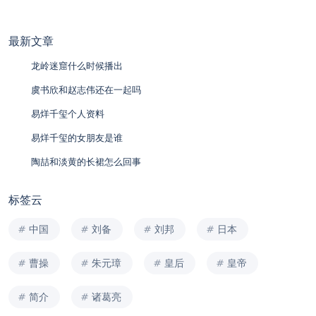
最新文章
龙岭迷窟什么时候播出
虞书欣和赵志伟还在一起吗
易烊千玺个人资料
易烊千玺的女朋友是谁
陶喆和淡黄的长裙怎么回事
标签云
中国
刘备
刘邦
日本
曹操
朱元璋
皇后
皇帝
简介
诸葛亮