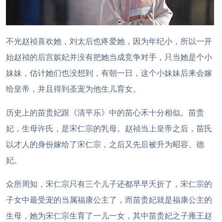
不光赵祯喜欢她，刘太后也疼爱她，因为年纪小，所以一开
始赵祯的后宫嫔妃并没有把她当成竞争对手，只当她是个小
妹妹，估计她们也没想到，有朝一日，这个小妹妹后来会嫁
给皇帝，并且得到圣宠为他生儿育女。
历史上的苗贵妃跟《清平乐》中的苗心禾十分相似。苗贵
妃，生母许氏，是宋仁宗的乳母。赵祯当上皇帝之后，苗氏
以才人的身份嫁给了宋仁宗，之后又先后被升为昭容、德
妃。
众所周知，宋仁宗只有三个儿子还都早早夭折了，宋仁宗的
子女中最受宠的当属福康公主了，而苗贵妃就是福康公主的
生母，她为宋仁宗生育了一儿一女，其中苗贵妃之子雍王赵