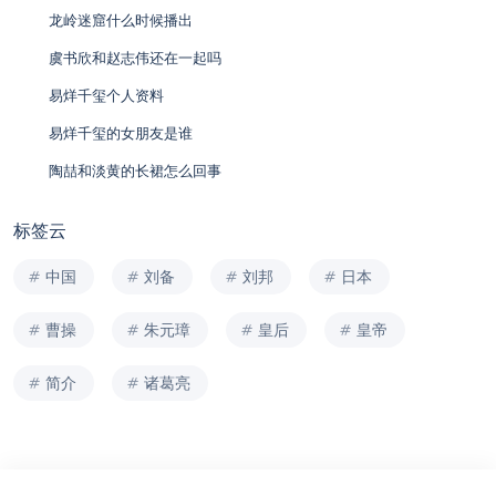
龙岭迷窟什么时候播出
虞书欣和赵志伟还在一起吗
易烊千玺个人资料
易烊千玺的女朋友是谁
陶喆和淡黄的长裙怎么回事
标签云
中国
刘备
刘邦
日本
曹操
朱元璋
皇后
皇帝
简介
诸葛亮